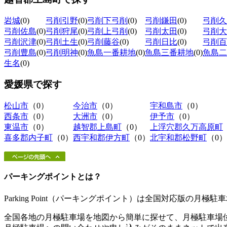
岩城
(0)
弓削引野
(0)
弓削下弓削
(0)
弓削鎌田
(0)
弓削久
弓削佐島
(0)
弓削狩尾
(0)
弓削上弓削
(0)
弓削太田
(0)
弓削大
弓削沢津
(0)
弓削土生
(0)
弓削藤谷
(0)
弓削日比
(0)
弓削百
弓削豊島
(0)
弓削明神
(0)
魚島一番耕地
(0)
魚島三番耕地
(0)
魚島二
生名
(0)
愛媛県
で探す
松山市
（0）
今治市
（0）
宇和島市
（0）
西条市
（0）
大洲市
（0）
伊予市
（0）
東温市
（0）
越智郡上島町
（0）
上浮穴郡久万高原町
喜多郡内子町
（0）
西宇和郡伊方町
（0）
北宇和郡松野町
（0）
パーキングポイントとは？
Parking Point（パーキングポイント）は全国対応版の月
全国各地の月極駐車場を地図から簡単に探せて、月極駐車場