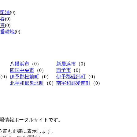
司浦
(0)
谷
(0)
貫
(0)
番耕地
(0)
八幡浜市
（0）
新居浜市
（0）
四国中央市
（0）
西予市
（0）
（0）
伊予郡松前町
（0）
伊予郡砥部町
（0）
北宇和郡鬼北町
（0）
南宇和郡愛南町
（0）
極駐車場情報ポータルサイトです。
位置も正確に表示します。